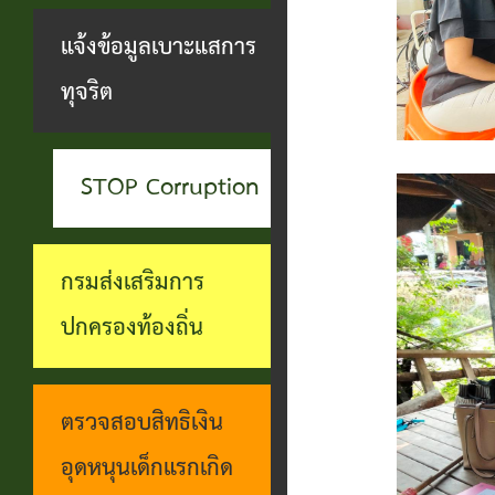
สะดวกฯ
ทุกข์
บุคคล
แจ้งข้อมูลเบาะแสการ
กอง
บุคคล
ตรวจ
ช่อง
ทุจริต
สาธารณสุข
ที่น่า
สอบ
ทางการ
และสิ่ง
ยกย่อง
ราย
รับฟัง
แวดล้อม
STOP Corruption
ชื่อ
การ
ความ
กอง
โอน
ดำเนิน
คิดเห็น
กรมส่งเสริมการ
การ
เงิน
การตาม
แจ้ง
ปกครองท้องถิ่น
ศึกษา
เข้า
นโยบาย
ข้อมูล
บัญชี
การ
เบาะแส
ตรวจสอบสิทธิเงิน
เบี้ย
บริหาร
การ
อุดหนุนเด็กแรกเกิด
ยังชีพ
งาน