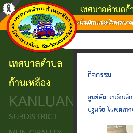
เทศบาลตำบลก้า
หน้าแรก
แนะนำเทศบา
แนะนำ
งาน
โครงสร้าง
ศูนย์
ติดต่อ
แวงน้อย จังหวัดขอนแก่น
เทศบาล
บริการ
องค์กร
ข้อมูล
ข้อมูล
เ
การ
ประชาชน
ข่าวสาร
ประวัติ
โครงสร้าง
เทศบาลตำบล
ติดต่อ
ความ
เทศบาล
หน่วย
นโยบาย
กิจกรรม
ก้านเหลือง
เป็นมา
แจ้ง
บริการ
โครงสร้าง
และ
KANLUANG
ความ
ข้อมูล
ประชาชน
นิติบัญญัติ
แผน
ศูนย์พัฒนาเด็กเล็ก
เดือด
พื้น
งาน
ปฐมวัย ในเขตเทศ
ศูนย์ช่วย
โครงสร้าง
SUBDISTRICT
ร้อน
ฐาน
เหลือ
ฝ่าย
ศูนย์
ร้อง