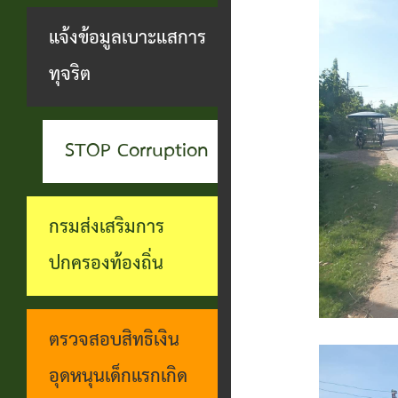
สะดวกฯ
ทุกข์
บุคคล
แจ้งข้อมูลเบาะแสการ
กอง
บุคคล
ตรวจ
ช่อง
ทุจริต
สาธารณสุข
ที่น่า
สอบ
ทางการ
และสิ่ง
ยกย่อง
ราย
รับฟัง
แวดล้อม
STOP Corruption
ชื่อ
การ
ความ
กอง
โอน
ดำเนิน
คิดเห็น
กรมส่งเสริมการ
การ
เงิน
การตาม
แจ้ง
ปกครองท้องถิ่น
ศึกษา
เข้า
นโยบาย
ข้อมูล
บัญชี
การ
เบาะแส
ตรวจสอบสิทธิเงิน
เบี้ย
บริหาร
การ
อุดหนุนเด็กแรกเกิด
ยังชีพ
งาน