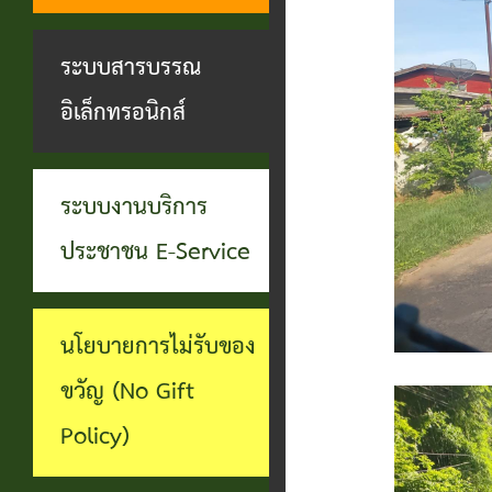
ทุจริต
บุคคล
ระบบงาน
ระบบสารบรรณ
บริการ
อิเล็กทรอนิกส์
ประชาชน
(E-
ระบบงานบริการ
Service)
ประชาชน E-Service
ผ่าน
เว็บไซต์
นโยบายการไม่รับของ
ขวัญ (No Gift
Policy)