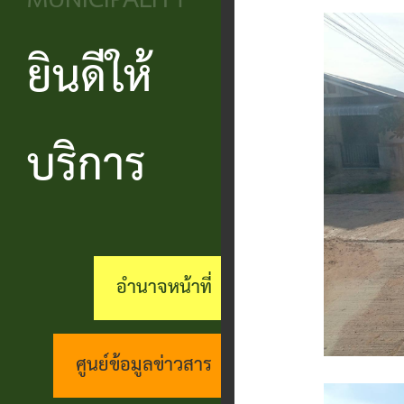
MUNICIPALITY
วิสัยทัศน์
ประชาชน
บริหาร
ข้อมูล
เรียน
และ
ข่าวสาร
ยินดีให้
แบบ
โครงสร้าง
ร้อง
ยุทธศาสตร์
ฟอร์ม
ส่วน
สถานะ
ทุกข์
อำนาจ
ต่างๆ
ราชการ
ทางการ
บริการ
กระดาน
หน้าที่
แบบสอบถาม
สำนัก
สนทนา
กิจการ
ความพึง
ปลัด
คู่มือ
(Q&A)
สภา
พอใจ
ประชาชน
กอง
ร้อง
อำนาจหน้าที่
เทศบาล
ตามพ
ร้อง
คลัง
เรียน
รบ.อำนวย
เรียน
ด้าน
กอง
ศูนย์ข้อมูลข่าวสาร
ความ
ร้อง
งาน
ช่าง