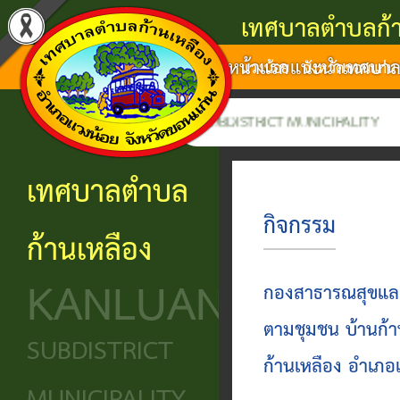
เทศบาลตำบลก้า
หน้าแรก
แนะนำเทศบา
แนะนำ
งาน
โครงสร้าง
ศูนย์
ติดต่อ
แวงน้อย จังหวัดขอนแก่น
เทศบาล
บริการ
องค์กร
ข้อมูล
ข้อมูล
ีให้บริการ KANLUANG SUBDISTRICT MUNICIPALITY
การ
ประชาชน
ข่าวสาร
ประวัติ
โครงสร้าง
เทศบาลตำบล
ติดต่อ
ความ
เทศบาล
หน่วย
นโยบาย
กิจกรรม
ก้านเหลือง
เป็นมา
แจ้ง
บริการ
โครงสร้าง
และ
KANLUANG
ความ
ข้อมูล
ประชาชน
นิติบัญญัติ
แผน
กองสาธารณสุขและ
เดือด
พื้น
งาน
ตามชุมชน บ้านก้า
ศูนย์ช่วย
โครงสร้าง
SUBDISTRICT
ร้อน
ฐาน
ก้านเหลือง อำเภอ
เหลือ
ฝ่าย
ศูนย์
ร้อง