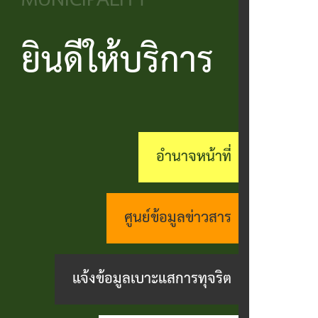
MUNICIPALITY
วิสัยทัศน์
ประชาชน
บริหาร
ข้อมูล
เรียน
และ
ข่าวสาร
ยินดีให้บริการ
แบบ
โครงสร้าง
ร้อง
ยุทธศาสตร์
ฟอร์ม
ส่วน
สถานะ
ทุกข์
อำนาจ
ต่างๆ
ราชการ
ทางการ
กระดาน
หน้าที่
แบบสอบถาม
สำนัก
สนทนา
อำนาจหน้าที่
กิจการ
ความพึง
ปลัด
คู่มือ
(Q&A)
สภา
พอใจ
ประชาชน
กอง
ร้อง
ศูนย์ข้อมูลข่าวสาร
เทศบาล
ตามพ
ร้อง
คลัง
เรียน
รบ.อำนวย
เรียน
ด้าน
แจ้งข้อมูลเบาะแสการทุจริต
กอง
ความ
ร้อง
งาน
ช่าง