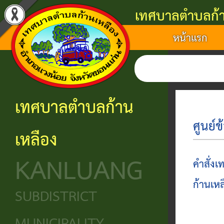
เทศบาลตำบลก้า
หน้าแรก
แนะนำ
งาน
โครงสร้าง
ศูนย์
ติดต่อ
เทศบาล
บริการ
องค์กร
ข้อมูล
ข้อมูล
การ
ประชาชน
ข่าวสาร
ประวัติ
โครงสร้าง
เทศบาลตำบลก้าน
ติดต่อ
ความ
เทศบาล
หน่วย
นโยบาย
ศูนย์ข
เหลือง
เป็นมา
แจ้ง
บริการ
โครงสร้าง
และ
KANLUANG
ความ
ข้อมูล
ประชาชน
นิติบัญญัติ
แผน
คำสั่งเ
เดือด
พื้น
งาน
ก้านเห
ศูนย์ช่วย
โครงสร้าง
SUBDISTRICT
ร้อน
ฐาน
เหลือ
ฝ่าย
ศูนย์
ร้อง