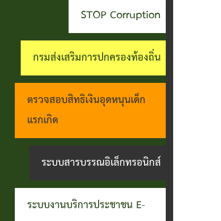
สะดวกฯ
ทุกข์
บุคคล
STOP Corruption
กอง
บุคคล
ตรวจ
ช่อง
สาธารณสุข
ที่น่า
สอบ
ทางการ
กรมส่งเสริมการปกครองท้องถิ่น
และสิ่ง
ยกย่อง
ราย
รับฟัง
แวดล้อม
ชื่อ
การ
ความ
ตรวจสอบสิทธิเงินอุดหนุนเด็ก
กอง
โอน
ดำเนิน
คิดเห็น
แรกเกิด
การ
เงิน
การตาม
แจ้ง
ศึกษา
เข้า
นโยบาย
ระบบสารบรรณอิเล็กทรอนิกส์
ข้อมูล
บัญชี
การ
เบาะแส
เบี้ย
บริหาร
การ
ระบบงานบริการประชาชน E-
ยังชีพ
งาน