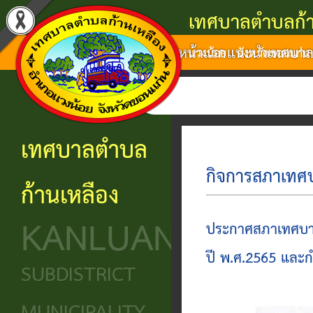
เทศบาลตำบลก้า
หน้าแรก
แนะนำเทศบา
แนะนำ
งาน
โครงสร้าง
ศูนย์
ติดต่อ
แวงน้อย จังหวัดขอนแก่น
เทศบาล
บริการ
องค์กร
ข้อมูล
ข้อมูล
การ
ประชาชน
ข่าวสาร
ประวัติ
โครงสร้าง
เทศบาลตำบล
ติดต่อ
ความ
เทศบาล
หน่วย
นโยบาย
กิจการสภาเทศ
ก้านเหลือง
เป็นมา
แจ้ง
บริการ
โครงสร้าง
และ
KANLUANG
ความ
ข้อมูล
ประชาชน
นิติบัญญัติ
แผน
ประกาศสภาเทศบาล
เดือด
พื้น
งาน
ปี พ.ศ.2565 และ
ศูนย์ช่วย
โครงสร้าง
SUBDISTRICT
ร้อน
ฐาน
เหลือ
ฝ่าย
ศูนย์
ร้อง