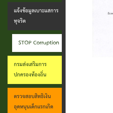
สะดวกฯ
ทุกข์
บุคคล
แจ้งข้อมูลเบาะแสการ
กอง
บุคคล
ตรวจ
ช่อง
ทุจริต
สาธารณสุข
ที่น่า
สอบ
ทางการ
และสิ่ง
ยกย่อง
ราย
รับฟัง
แวดล้อม
STOP Corruption
ชื่อ
การ
ความ
กอง
โอน
ดำเนิน
คิดเห็น
กรมส่งเสริมการ
การ
เงิน
การตาม
แจ้ง
ปกครองท้องถิ่น
ศึกษา
เข้า
นโยบาย
ข้อมูล
บัญชี
การ
เบาะแส
ตรวจสอบสิทธิเงิน
เบี้ย
บริหาร
การ
อุดหนุนเด็กแรกเกิด
ยังชีพ
งาน