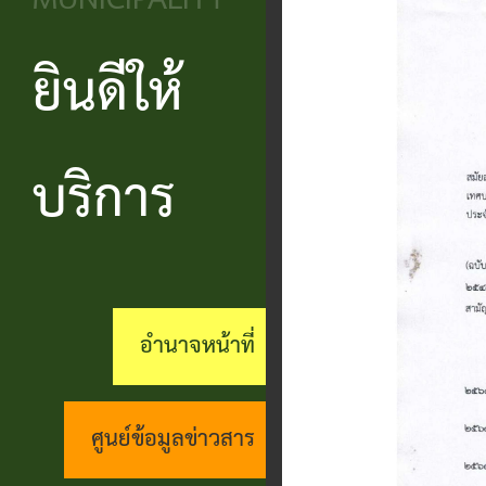
MUNICIPALITY
วิสัยทัศน์
ประชาชน
บริหาร
ข้อมูล
เรียน
และ
ข่าวสาร
ยินดีให้
แบบ
โครงสร้าง
ร้อง
ยุทธศาสตร์
ฟอร์ม
ส่วน
สถานะ
ทุกข์
อำนาจ
ต่างๆ
ราชการ
ทางการ
บริการ
กระดาน
หน้าที่
แบบสอบถาม
สำนัก
สนทนา
กิจการ
ความพึง
ปลัด
คู่มือ
(Q&A)
สภา
พอใจ
ประชาชน
กอง
ร้อง
อำนาจหน้าที่
เทศบาล
ตามพ
ร้อง
คลัง
เรียน
รบ.อำนวย
เรียน
ด้าน
กอง
ศูนย์ข้อมูลข่าวสาร
ความ
ร้อง
งาน
ช่าง