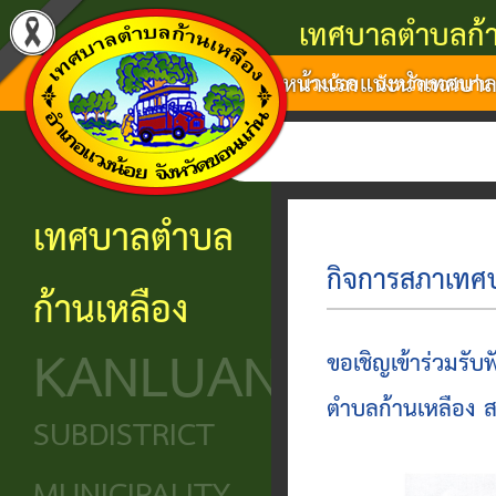
เทศบาลตำบลก้า
หน้าแรก
แนะนำเทศบา
แนะนำ
งาน
โครงสร้าง
ศูนย์
ติดต่อ
แวงน้อย จังหวัดขอนแก่น
เทศบาล
บริการ
องค์กร
ข้อมูล
ข้อมูล
การ
ประชาชน
ข่าวสาร
ประวัติ
โครงสร้าง
เทศบาลตำบล
ติดต่อ
ความ
เทศบาล
หน่วย
นโยบาย
กิจการสภาเทศ
ก้านเหลือง
เป็นมา
แจ้ง
บริการ
โครงสร้าง
และ
KANLUANG
ความ
ข้อมูล
ประชาชน
นิติบัญญัติ
แผน
ขอเชิญเข้าร่วมรั
เดือด
พื้น
งาน
ตำบลก้านเหลือง สม
ศูนย์ช่วย
โครงสร้าง
SUBDISTRICT
ร้อน
ฐาน
เหลือ
ฝ่าย
ศูนย์
ร้อง