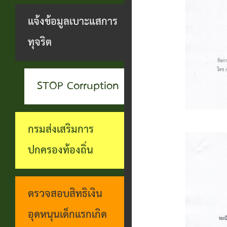
สะดวกฯ
ทุกข์
บุคคล
แจ้งข้อมูลเบาะแสการ
กอง
บุคคล
ตรวจ
ช่อง
ทุจริต
สาธารณสุข
ที่น่า
สอบ
ทางการ
และสิ่ง
ยกย่อง
ราย
รับฟัง
แวดล้อม
STOP Corruption
ชื่อ
การ
ความ
กอง
โอน
ดำเนิน
คิดเห็น
กรมส่งเสริมการ
การ
เงิน
การตาม
แจ้ง
ปกครองท้องถิ่น
ศึกษา
เข้า
นโยบาย
ข้อมูล
บัญชี
การ
เบาะแส
ตรวจสอบสิทธิเงิน
เบี้ย
บริหาร
การ
อุดหนุนเด็กแรกเกิด
ยังชีพ
งาน