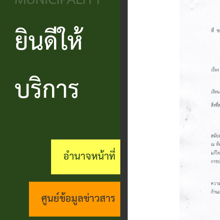
MUNICIPALITY
วิสัยทัศน์
ประชาชน
บริหาร
ข้อมูล
เรียน
และ
ข่าวสาร
ยินดีให้
แบบ
โครงสร้าง
ร้อง
ยุทธศาสตร์
ฟอร์ม
ส่วน
สถานะ
ทุกข์
อำนาจ
ต่างๆ
ราชการ
ทางการ
บริการ
กระดาน
หน้าที่
แบบสอบถาม
สำนัก
สนทนา
กิจการ
ความพึง
ปลัด
คู่มือ
(Q&A)
สภา
พอใจ
ประชาชน
กอง
ร้อง
อำนาจหน้าที่
เทศบาล
ตามพ
ร้อง
คลัง
เรียน
รบ.อำนวย
เรียน
ด้าน
กอง
ศูนย์ข้อมูลข่าวสาร
ความ
ร้อง
งาน
ช่าง