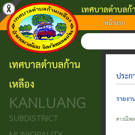
เทศบาลตำบลก้า
หน้าแรก
แนะนำ
งาน
โครงสร้าง
ศูนย์
ติดต่อ
เทศบาล
บริการ
องค์กร
ข้อมูล
ข้อมูล
การ
ประชาชน
ข่าวสาร
ประวัติ
โครงสร้าง
เทศบาลตำบลก้าน
ติดต่อ
ความ
เทศบาล
หน่วย
นโยบาย
ประกาศ
เหลือง
เป็นมา
แจ้ง
บริการ
โครงสร้าง
และ
KANLUANG
ความ
ข้อมูล
ประชาชน
นิติบัญญัติ
แผน
รายงาน
เดือด
พื้น
งาน
ศูนย์ช่วย
โครงสร้าง
SUBDISTRICT
ร้อน
ดาวน์โหลด
ฐาน
เหลือ
ฝ่าย
ศูนย์
ร้อง