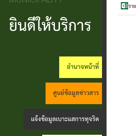
MUNICIPALITY
วิสัยทัศน์
ประชาชน
บริหาร
ข้อมูล
ราย
เรียน
และ
ข่าวสาร
ยินดีให้บริการ
แบบ
โครงสร้าง
ร้อง
ยุทธศาสตร์
ฟอร์ม
ส่วน
สถานะ
ทุกข์
อำนาจ
ต่างๆ
ราชการ
ทางการ
กระดาน
หน้าที่
แบบสอบถาม
สำนัก
สนทนา
อำนาจหน้าที่
กิจการ
ความพึง
ปลัด
คู่มือ
(Q&A)
สภา
พอใจ
ประชาชน
กอง
ร้อง
ศูนย์ข้อมูลข่าวสาร
เทศบาล
ตามพ
ร้อง
คลัง
เรียน
รบ.อำนวย
เรียน
ด้าน
แจ้งข้อมูลเบาะแสการทุจริต
กอง
ความ
ร้อง
งาน
ช่าง