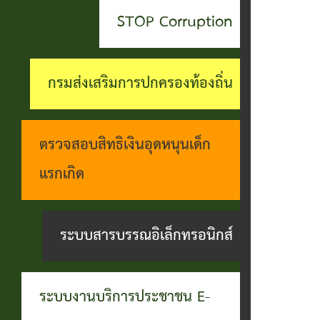
สะดวกฯ
ทุกข์
บุคคล
STOP Corruption
กอง
บุคคล
ตรวจ
ช่อง
สาธารณสุข
ที่น่า
สอบ
ทางการ
กรมส่งเสริมการปกครองท้องถิ่น
และสิ่ง
ยกย่อง
ราย
รับฟัง
แวดล้อม
ชื่อ
การ
ความ
ตรวจสอบสิทธิเงินอุดหนุนเด็ก
กอง
โอน
ดำเนิน
คิดเห็น
แรกเกิด
การ
เงิน
การตาม
แจ้ง
ศึกษา
เข้า
นโยบาย
ระบบสารบรรณอิเล็กทรอนิกส์
ข้อมูล
บัญชี
การ
เบาะแส
เบี้ย
บริหาร
การ
ระบบงานบริการประชาชน E-
ยังชีพ
งาน