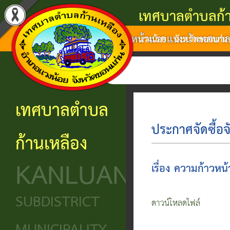
เทศบาลตำบลก้า
หน้าแรก
แนะนำเทศบา
แนะนำ
งาน
โครงสร้าง
ศูนย์
ติดต่อ
แวงน้อย จังหวัดขอนแก่น
เทศบาล
บริการ
องค์กร
ข้อมูล
ข้อมูล
การ
ประชาชน
ข่าวสาร
ประวัติ
โครงสร้าง
เทศบาลตำบล
ติดต่อ
ความ
เทศบาล
หน่วย
นโยบาย
ประกาศจัดซื้อจ
ก้านเหลือง
เป็นมา
แจ้ง
บริการ
โครงสร้าง
และ
KANLUANG
ความ
ข้อมูล
ประชาชน
นิติบัญญัติ
แผน
เรื่อง ความก้าวหน้
เดือด
พื้น
งาน
ศูนย์ช่วย
โครงสร้าง
SUBDISTRICT
ร้อน
ดาวน์โหลดไฟล์
ฐาน
เหลือ
ฝ่าย
ศูนย์
ร้อง