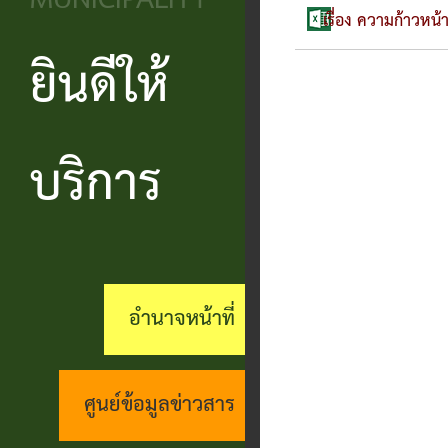
MUNICIPALITY
วิสัยทัศน์
ประชาชน
บริหาร
ข้อมูล
เรื่อง ความก้าวหน้
เรียน
และ
ข่าวสาร
ยินดีให้
แบบ
โครงสร้าง
ร้อง
ยุทธศาสตร์
ฟอร์ม
ส่วน
สถานะ
ทุกข์
อำนาจ
ต่างๆ
ราชการ
ทางการ
บริการ
กระดาน
หน้าที่
แบบสอบถาม
สำนัก
สนทนา
กิจการ
ความพึง
ปลัด
คู่มือ
(Q&A)
สภา
พอใจ
ประชาชน
กอง
ร้อง
อำนาจหน้าที่
เทศบาล
ตามพ
ร้อง
คลัง
เรียน
รบ.อำนวย
เรียน
ด้าน
กอง
ศูนย์ข้อมูลข่าวสาร
ความ
ร้อง
งาน
ช่าง