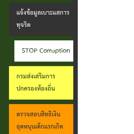
สะดวกฯ
ทุกข์
บุคคล
แจ้งข้อมูลเบาะแสการ
กอง
บุคคล
ตรวจ
ช่อง
ทุจริต
สาธารณสุข
ที่น่า
สอบ
ทางการ
และสิ่ง
ยกย่อง
ราย
รับฟัง
แวดล้อม
STOP Corruption
ชื่อ
การ
ความ
กอง
โอน
ดำเนิน
คิดเห็น
กรมส่งเสริมการ
การ
เงิน
การตาม
แจ้ง
ปกครองท้องถิ่น
ศึกษา
เข้า
นโยบาย
ข้อมูล
บัญชี
การ
เบาะแส
ตรวจสอบสิทธิเงิน
เบี้ย
บริหาร
การ
อุดหนุนเด็กแรกเกิด
ยังชีพ
งาน