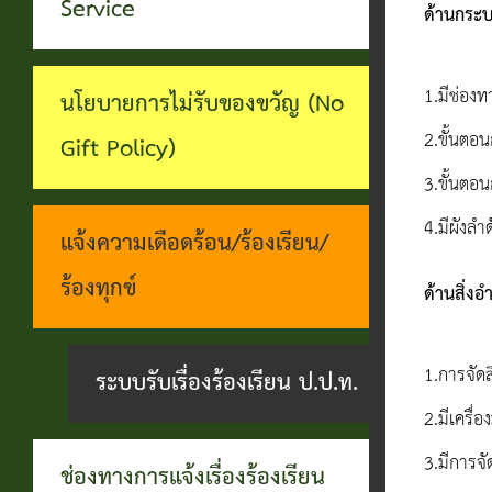
ทุจริต
Service
ด้านกระบ
บุคคล
ระบบงาน
บริการ
1.มีช่อง
นโยบายการไม่รับของขวัญ (No
ประชาชน
2.ขั้นตอน
Gift Policy)
(E-
3.ขั้นตอ
Service)
4.มีผังล
แจ้งความเดือดร้อน/ร้องเรียน/
ผ่าน
ร้องทุกข์
ด้านสิ่
เว็บไซต์
1.การจัดส
ระบบรับเรื่องร้องเรียน ป.ป.ท.
2.มีเครื
3.มีการจ
ช่องทางการแจ้งเรื่องร้องเรียน