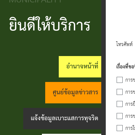
MUNICIPALITY
วิสัยทัศน์
ประชาชน
บริหาร
ข้อมูล
เรียน
และ
ข่าวสาร
ยินดีให้บริการ
แบบ
โครงสร้าง
ร้อง
ยุทธศาสตร์
ฟอร์ม
ส่วน
สถานะ
ทุกข์
โทรศัพท์
อำนาจ
ต่างๆ
ราชการ
ทางการ
กระดาน
หน้าที่
แบบสอบถาม
สำนัก
สนทนา
อำนาจหน้าที่
เรื่องที่ข
กิจการ
ความพึง
ปลัด
คู่มือ
(Q&A)
การข
สภา
พอใจ
ประชาชน
กอง
ร้อง
ศูนย์ข้อมูลข่าวสาร
การขอ
เทศบาล
ตามพ
ร้อง
คลัง
เรียน
การยื
รบ.อำนวย
เรียน
ด้าน
การข
แจ้งข้อมูลเบาะแสการทุจริต
กอง
ความ
ร้อง
งาน
การใ
ช่าง