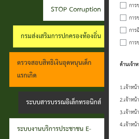
สะดวกฯ
ทุกข์
บุคคล
การขอ
STOP Corruption
กอง
บุคคล
การข
ตรวจ
ช่อง
สาธารณสุข
ที่น่า
การฉ
สอบ
ทางการ
กรมส่งเสริมการปกครองท้องถิ่น
และสิ่ง
ยกย่อง
การข
ราย
รับฟัง
แวดล้อม
ชื่อ
การ
ความ
ตรวจสอบสิทธิเงินอุดหนุนเด็ก
ด้านเจ้าหน
กอง
โอน
ดำเนิน
คิดเห็น
แรกเกิด
การ
เงิน
การตาม
1.เจ้าหน้
แจ้ง
ศึกษา
เข้า
นโยบาย
2.เจ้าหน้
ระบบสารบรรณอิเล็กทรอนิกส์
ข้อมูล
บัญชี
การ
3.เจ้าหน้
เบาะแส
เบี้ย
บริหาร
4.เจ้าหน้
การ
ระบบงานบริการประชาชน E-
ยังชีพ
งาน