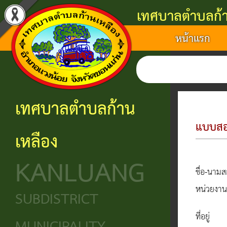
เทศบาลตำบลก้า
หน้าแรก
แนะนำ
งาน
โครงสร้าง
ศูนย์
ติดต่อ
เทศบาล
บริการ
องค์กร
ข้อมูล
ข้อมูล
การ
ประชาชน
ข่าวสาร
ประวัติ
โครงสร้าง
เทศบาลตำบลก้าน
ติดต่อ
ความ
เทศบาล
หน่วย
นโยบาย
แบบสอ
เหลือง
เป็นมา
แจ้ง
บริการ
โครงสร้าง
และ
KANLUANG
ความ
ข้อมูล
ประชาชน
นิติบัญญัติ
แผน
ชื่อ-นามส
เดือด
พื้น
งาน
หน่วยงาน
ศูนย์ช่วย
โครงสร้าง
SUBDISTRICT
ร้อน
ฐาน
เหลือ
ฝ่าย
ศูนย์
ที่อยู่
ร้อง