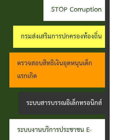
สะดวกฯ
ทุกข์
บุคคล
STOP Corruption
กอง
บุคคล
ตรวจ
ช่อง
สาธารณสุข
ที่น่า
สอบ
ทางการ
กรมส่งเสริมการปกครองท้องถิ่น
และสิ่ง
ยกย่อง
ราย
รับฟัง
แวดล้อม
ชื่อ
การ
ความ
ตรวจสอบสิทธิเงินอุดหนุนเด็ก
กอง
โอน
ดำเนิน
คิดเห็น
แรกเกิด
การ
เงิน
การตาม
แจ้ง
ศึกษา
เข้า
นโยบาย
ระบบสารบรรณอิเล็กทรอนิกส์
ข้อมูล
บัญชี
การ
เบาะแส
เบี้ย
บริหาร
การ
ระบบงานบริการประชาชน E-
ยังชีพ
งาน