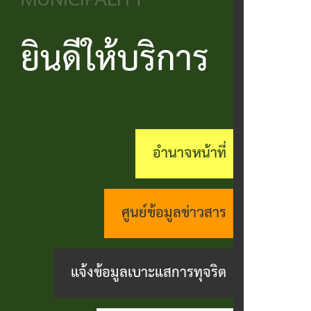
MUNICIPALITY
วิสัยทัศน์
ประชาชน
บริหาร
ข้อมูล
เรียน
และ
ข่าวสาร
ยินดีให้บริการ
แบบ
โครงสร้าง
ร้อง
ยุทธศาสตร์
ฟอร์ม
ส่วน
สถานะ
ทุกข์
อำนาจ
ต่างๆ
ราชการ
ทางการ
กระดาน
หน้าที่
แบบสอบถาม
สำนัก
สนทนา
อำนาจหน้าที่
กิจการ
ความพึง
ปลัด
คู่มือ
(Q&A)
สภา
พอใจ
ประชาชน
กอง
ร้อง
ศูนย์ข้อมูลข่าวสาร
เทศบาล
ตามพ
ร้อง
คลัง
เรียน
รบ.อำนวย
เรียน
ด้าน
แจ้งข้อมูลเบาะแสการทุจริต
กอง
ความ
ร้อง
งาน
ช่าง