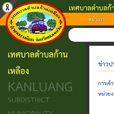
เทศบาลตำบลก้า
หน้าแรก
แนะนำ
งาน
โครงสร้าง
ศูนย์
ติดต่อ
เทศบาล
บริการ
องค์กร
ข้อมูล
ข้อมูล
การ
ประชาชน
ข่าวสาร
ประวัติ
โครงสร้าง
เทศบาลตำบลก้าน
ติดต่อ
ความ
เทศบาล
หน่วย
นโยบาย
ข่าวป
เหลือง
เป็นมา
แจ้ง
บริการ
โครงสร้าง
และ
KANLUANG
ความ
ข้อมูล
ประชาชน
นิติบัญญัติ
แผน
การเข้
เดือด
พื้น
งาน
หน่วยง
ศูนย์ช่วย
โครงสร้าง
SUBDISTRICT
ร้อน
ฐาน
เหลือ
ฝ่าย
ศูนย์
ร้อง