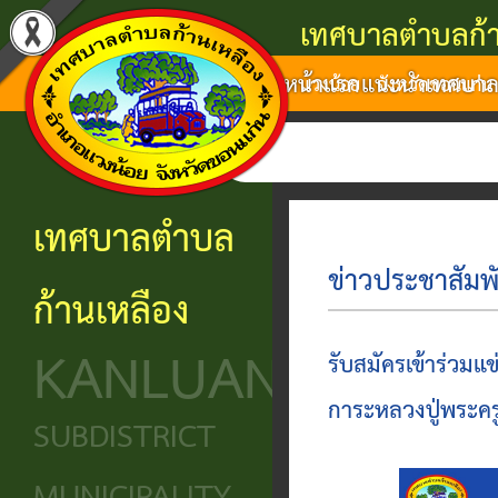
เทศบาลตำบลก้า
หน้าแรก
แนะนำเทศบา
แนะนำ
งาน
โครงสร้าง
ศูนย์
ติดต่อ
แวงน้อย จังหวัดขอนแก่น
เทศบาล
บริการ
องค์กร
ข้อมูล
ข้อมูล
การ
ประชาชน
ข่าวสาร
ประวัติ
โครงสร้าง
เทศบาลตำบล
ติดต่อ
ความ
เทศบาล
หน่วย
นโยบาย
ข่าวประชาสัมพั
ก้านเหลือง
เป็นมา
แจ้ง
บริการ
โครงสร้าง
และ
KANLUANG
ความ
ข้อมูล
ประชาชน
นิติบัญญัติ
แผน
รับสมัครเข้าร่วม
เดือด
พื้น
งาน
การะหลวงปู่พระค
ศูนย์ช่วย
โครงสร้าง
SUBDISTRICT
ร้อน
ฐาน
เหลือ
ฝ่าย
ศูนย์
ร้อง