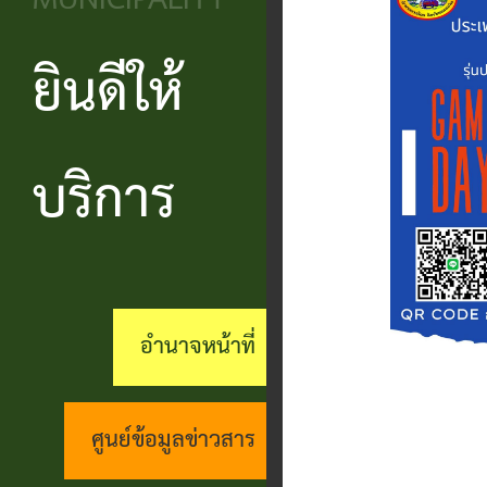
MUNICIPALITY
วิสัยทัศน์
ประชาชน
บริหาร
ข้อมูล
เรียน
และ
ข่าวสาร
ยินดีให้
แบบ
โครงสร้าง
ร้อง
ยุทธศาสตร์
ฟอร์ม
ส่วน
สถานะ
ทุกข์
อำนาจ
ต่างๆ
ราชการ
ทางการ
บริการ
กระดาน
หน้าที่
แบบสอบถาม
สำนัก
สนทนา
กิจการ
ความพึง
ปลัด
คู่มือ
(Q&A)
สภา
พอใจ
ประชาชน
กอง
ร้อง
อำนาจหน้าที่
เทศบาล
ตามพ
ร้อง
คลัง
เรียน
รบ.อำนวย
เรียน
ด้าน
กอง
ศูนย์ข้อมูลข่าวสาร
ความ
ร้อง
งาน
ช่าง