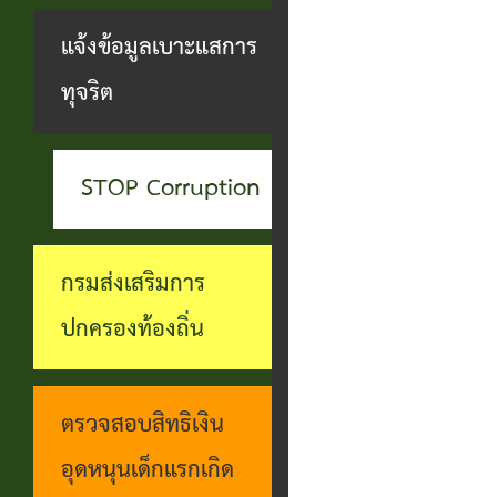
สะดวกฯ
ทุกข์
บุคคล
แจ้งข้อมูลเบาะแสการ
กอง
บุคคล
ตรวจ
ช่อง
ทุจริต
สาธารณสุข
ที่น่า
สอบ
ทางการ
และสิ่ง
ยกย่อง
ราย
รับฟัง
แวดล้อม
STOP Corruption
ชื่อ
การ
ความ
กอง
โอน
ดำเนิน
คิดเห็น
กรมส่งเสริมการ
การ
เงิน
การตาม
แจ้ง
ปกครองท้องถิ่น
ศึกษา
เข้า
นโยบาย
ข้อมูล
บัญชี
การ
เบาะแส
ตรวจสอบสิทธิเงิน
เบี้ย
บริหาร
การ
อุดหนุนเด็กแรกเกิด
ยังชีพ
งาน