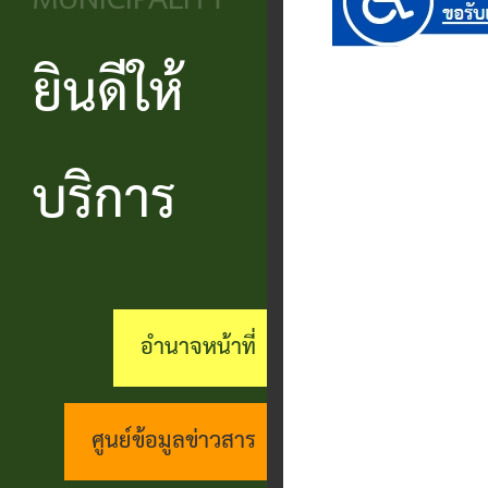
MUNICIPALITY
วิสัยทัศน์
ประชาชน
บริหาร
ข้อมูล
เรียน
และ
ข่าวสาร
ยินดีให้
แบบ
โครงสร้าง
ร้อง
ยุทธศาสตร์
ฟอร์ม
ส่วน
สถานะ
ทุกข์
อำนาจ
ต่างๆ
ราชการ
ทางการ
บริการ
กระดาน
หน้าที่
แบบสอบถาม
สำนัก
สนทนา
กิจการ
ความพึง
ปลัด
คู่มือ
(Q&A)
สภา
พอใจ
ประชาชน
กอง
ร้อง
อำนาจหน้าที่
เทศบาล
ตามพ
ร้อง
คลัง
เรียน
รบ.อำนวย
เรียน
ด้าน
กอง
ศูนย์ข้อมูลข่าวสาร
ความ
ร้อง
งาน
ช่าง