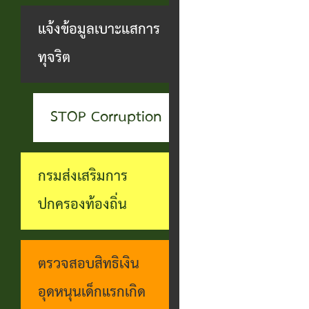
สะดวกฯ
ทุกข์
บุคคล
แจ้งข้อมูลเบาะแสการ
กอง
บุคคล
ตรวจ
ช่อง
ทุจริต
สาธารณสุข
ที่น่า
สอบ
ทางการ
และสิ่ง
ยกย่อง
ราย
รับฟัง
แวดล้อม
STOP Corruption
ชื่อ
การ
ความ
กอง
โอน
ดำเนิน
คิดเห็น
กรมส่งเสริมการ
การ
เงิน
การตาม
แจ้ง
ปกครองท้องถิ่น
ศึกษา
เข้า
นโยบาย
ข้อมูล
บัญชี
การ
เบาะแส
ตรวจสอบสิทธิเงิน
เบี้ย
บริหาร
การ
อุดหนุนเด็กแรกเกิด
ยังชีพ
งาน