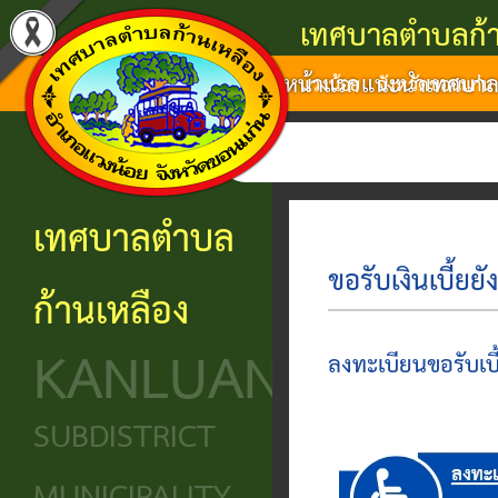
เทศบาลตำบลก้า
หน้าแรก
แนะนำเทศบา
แนะนำ
งาน
โครงสร้าง
ศูนย์
ติดต่อ
แวงน้อย จังหวัดขอนแก่น
เทศบาล
บริการ
องค์กร
ข้อมูล
ข้อมูล
การ
ประชาชน
ข่าวสาร
ประวัติ
โครงสร้าง
เทศบาลตำบล
ติดต่อ
ความ
เทศบาล
หน่วย
นโยบาย
ขอรับเงินเบี้ยย
ก้านเหลือง
เป็นมา
แจ้ง
บริการ
โครงสร้าง
และ
KANLUANG
ความ
ข้อมูล
ประชาชน
นิติบัญญัติ
แผน
ลงทะเบียนขอรับเบี้
เดือด
พื้น
งาน
ศูนย์ช่วย
โครงสร้าง
SUBDISTRICT
ร้อน
ฐาน
เหลือ
ฝ่าย
ศูนย์
ร้อง