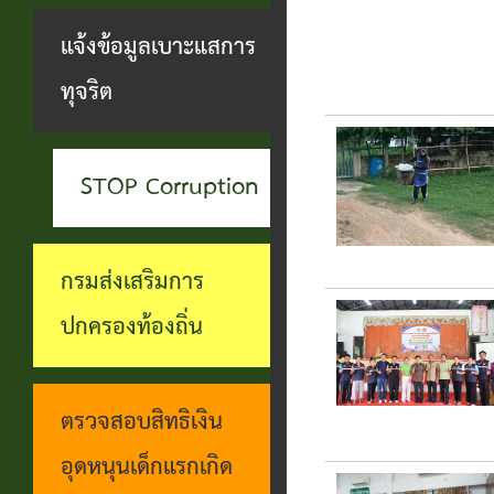
สะดวกฯ
ทุกข์
บุคคล
แจ้งข้อมูลเบาะแสการ
กอง
บุคคล
ตรวจ
ช่อง
ทุจริต
สาธารณสุข
ที่น่า
สอบ
ทางการ
และสิ่ง
ยกย่อง
ราย
รับฟัง
แวดล้อม
STOP Corruption
ชื่อ
การ
ความ
กอง
โอน
ดำเนิน
คิดเห็น
กรมส่งเสริมการ
การ
เงิน
การตาม
แจ้ง
ปกครองท้องถิ่น
ศึกษา
เข้า
นโยบาย
ข้อมูล
บัญชี
การ
เบาะแส
ตรวจสอบสิทธิเงิน
เบี้ย
บริหาร
การ
อุดหนุนเด็กแรกเกิด
ยังชีพ
งาน