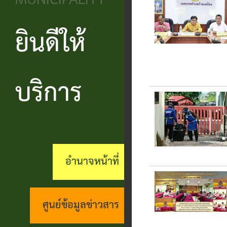
MUNICIPALITY
วิสัยทัศน์
ประชาชน
บริหาร
ข้อมูล
เรียน
และ
ข่าวสาร
ยินดีให้
แบบ
โครงสร้าง
ร้อง
ยุทธศาสตร์
ฟอร์ม
ส่วน
สถานะ
ทุกข์
อำนาจ
ต่างๆ
ราชการ
ทางการ
บริการ
กระดาน
หน้าที่
แบบสอบถาม
สำนัก
สนทนา
กิจการ
ความพึง
ปลัด
คู่มือ
(Q&A)
สภา
พอใจ
ประชาชน
กอง
ร้อง
อำนาจหน้าที่
เทศบาล
ตามพ
ร้อง
คลัง
เรียน
รบ.อำนวย
เรียน
ด้าน
กอง
ศูนย์ข้อมูลข่าวสาร
ความ
ร้อง
งาน
ช่าง