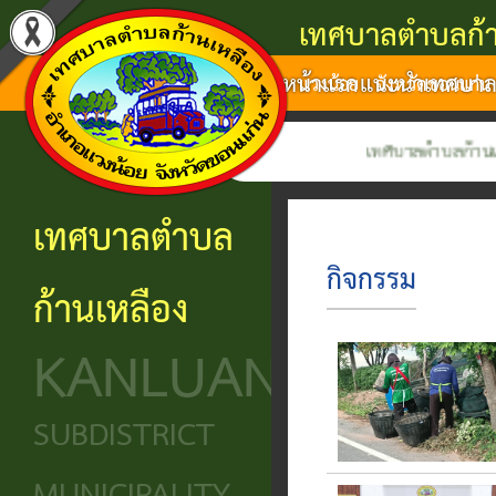
เทศบาลตำบลก้า
หน้าแรก
แนะนำเทศบา
แนะนำ
งาน
โครงสร้าง
ศูนย์
ติดต่อ
แวงน้อย จังหวัดขอนแก่น
เทศบาล
บริการ
องค์กร
ข้อมูล
ข้อมูล
เทศบาลตำบลก้านเหลือง ยิน
การ
ประชาชน
ข่าวสาร
ประวัติ
โครงสร้าง
เทศบาลตำบล
ติดต่อ
ความ
เทศบาล
หน่วย
นโยบาย
กิจกรรม
ก้านเหลือง
เป็นมา
แจ้ง
บริการ
โครงสร้าง
และ
KANLUANG
ความ
ข้อมูล
ประชาชน
นิติบัญญัติ
แผน
เดือด
พื้น
งาน
ศูนย์ช่วย
โครงสร้าง
SUBDISTRICT
ร้อน
ฐาน
เหลือ
ฝ่าย
ศูนย์
ร้อง