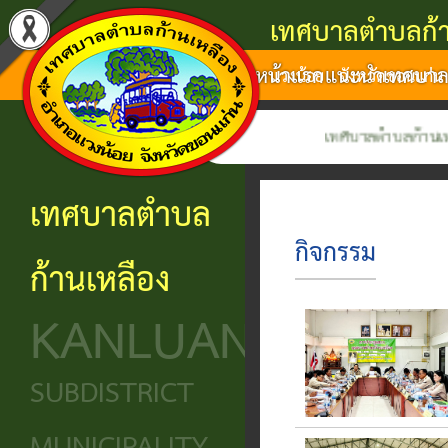
เทศบาลตำบลก้า
หน้าแรก
แนะนำเทศบา
แนะนำ
งาน
โครงสร้าง
ศูนย์
ติดต่อ
แวงน้อย จังหวัดขอนแก่น
เทศบาล
บริการ
องค์กร
ข้อมูล
ข้อมูล
เทศบาลตำบลก้านเหลือง ยินดีใ
การ
ประชาชน
ข่าวสาร
ประวัติ
โครงสร้าง
เทศบาลตำบล
ติดต่อ
ความ
เทศบาล
หน่วย
นโยบาย
กิจกรรม
ก้านเหลือง
เป็นมา
แจ้ง
บริการ
โครงสร้าง
และ
KANLUANG
ความ
ข้อมูล
ประชาชน
นิติบัญญัติ
แผน
เดือด
พื้น
งาน
ศูนย์ช่วย
โครงสร้าง
SUBDISTRICT
ร้อน
ฐาน
เหลือ
ฝ่าย
ศูนย์
ร้อง