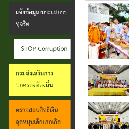
สะดวกฯ
ทุกข์
บุคคล
แจ้งข้อมูลเบาะแสการ
กอง
บุคคล
ตรวจ
ช่อง
ทุจริต
สาธารณสุข
ที่น่า
สอบ
ทางการ
และสิ่ง
ยกย่อง
ราย
รับฟัง
แวดล้อม
STOP Corruption
ชื่อ
การ
ความ
กอง
โอน
ดำเนิน
คิดเห็น
กรมส่งเสริมการ
การ
เงิน
การตาม
แจ้ง
ปกครองท้องถิ่น
ศึกษา
เข้า
นโยบาย
ข้อมูล
บัญชี
การ
เบาะแส
ตรวจสอบสิทธิเงิน
เบี้ย
บริหาร
การ
อุดหนุนเด็กแรกเกิด
ยังชีพ
งาน