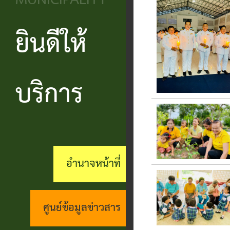
MUNICIPALITY
วิสัยทัศน์
ประชาชน
บริหาร
ข้อมูล
เรียน
และ
ข่าวสาร
ยินดีให้
แบบ
โครงสร้าง
ร้อง
ยุทธศาสตร์
ฟอร์ม
ส่วน
สถานะ
ทุกข์
อำนาจ
ต่างๆ
ราชการ
ทางการ
บริการ
กระดาน
หน้าที่
แบบสอบถาม
สำนัก
สนทนา
กิจการ
ความพึง
ปลัด
คู่มือ
(Q&A)
สภา
พอใจ
ประชาชน
กอง
ร้อง
อำนาจหน้าที่
เทศบาล
ตามพ
ร้อง
คลัง
เรียน
รบ.อำนวย
เรียน
ด้าน
กอง
ศูนย์ข้อมูลข่าวสาร
ความ
ร้อง
งาน
ช่าง