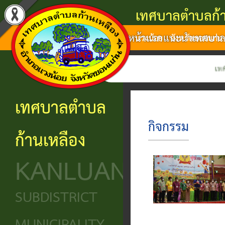
เทศบาลตำบลก้า
หน้าแรก
แนะนำเทศบา
แนะนำ
งาน
โครงสร้าง
ศูนย์
ติดต่อ
แวงน้อย จังหวัดขอนแก่น
เทศบาล
บริการ
องค์กร
ข้อมูล
ข้อมูล
เทศบาลตำบลก้า
การ
ประชาชน
ข่าวสาร
ประวัติ
โครงสร้าง
เทศบาลตำบล
ติดต่อ
ความ
เทศบาล
หน่วย
นโยบาย
กิจกรรม
ก้านเหลือง
เป็นมา
แจ้ง
บริการ
โครงสร้าง
และ
KANLUANG
ความ
ข้อมูล
ประชาชน
นิติบัญญัติ
แผน
เดือด
พื้น
งาน
ศูนย์ช่วย
โครงสร้าง
SUBDISTRICT
ร้อน
ฐาน
เหลือ
ฝ่าย
ศูนย์
ร้อง