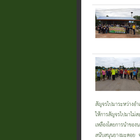
สัญจรไปมาระหว่างอำเภ
ให้การสัญจรไปมาไม่
เหลืองโดยการนำของน
สนับสนุนยางมะตอย จาก