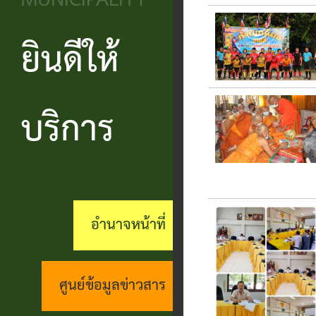
MUNICIPALITY
วิสัยทัศน์
ประชาชน
บริหาร
ข้อมูล
เรียน
และ
ข่าวสาร
ยินดีให้
แบบ
โครงสร้าง
ร้อง
ยุทธศาสตร์
ฟอร์ม
ส่วน
สถานะ
ทุกข์
อำนาจ
ต่างๆ
ราชการ
ทางการ
บริการ
กระดาน
หน้าที่
แบบสอบถาม
สำนัก
สนทนา
กิจการ
ความพึง
ปลัด
คู่มือ
(Q&A)
สภา
พอใจ
ประชาชน
กอง
ร้อง
อำนาจหน้าที่
เทศบาล
ตามพ
ร้อง
คลัง
เรียน
รบ.อำนวย
เรียน
ด้าน
กอง
ศูนย์ข้อมูลข่าวสาร
ความ
ร้อง
งาน
ช่าง