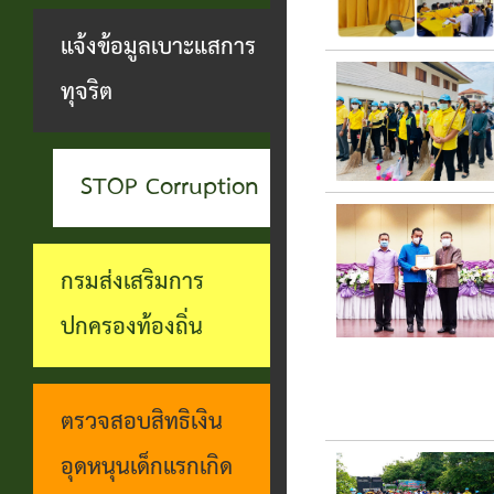
สะดวกฯ
ทุกข์
บุคคล
แจ้งข้อมูลเบาะแสการ
กอง
บุคคล
ตรวจ
ช่อง
ทุจริต
สาธารณสุข
ที่น่า
สอบ
ทางการ
และสิ่ง
ยกย่อง
ราย
รับฟัง
แวดล้อม
STOP Corruption
ชื่อ
การ
ความ
กอง
โอน
ดำเนิน
คิดเห็น
กรมส่งเสริมการ
การ
เงิน
การตาม
แจ้ง
ปกครองท้องถิ่น
ศึกษา
เข้า
นโยบาย
ข้อมูล
บัญชี
การ
เบาะแส
ตรวจสอบสิทธิเงิน
เบี้ย
บริหาร
การ
อุดหนุนเด็กแรกเกิด
ยังชีพ
งาน