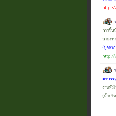
http:/
การขึ้น
สายงานท
(บุคลา
http:/
มาบรรจ
งานทั่ว
(นักบริ