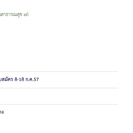
นสาธารณสุข ๗)
ับสมัคร 8-18 ก.ค.57
าง