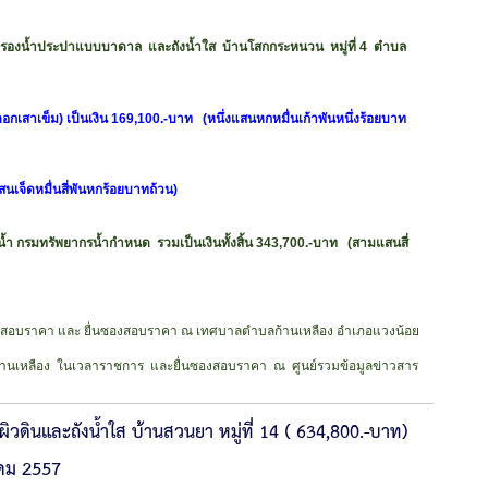
งน้ำประปาแบบบาดาล และถังน้ำใส บ้านโสกกระหนวน หมู่ที่ 4 ตำบล
าเข็ม) เป็นเงิน 169,100.-บาท (หนึ่งแสนหกหมื่นเก้าพันหนึ่งร้อยบาท
แสนเจ็ดหมื่นสี่พันหกร้อยบาทถ้วน)
้ำ กรมทรัพยากรน้ำกำหนด
รวมเป็นเงินทั้งสิ้น 343,700.-บาท (สามแสนสี่
สอบราคา และ ยื่นซองสอบราคา ณ เทศบาลตำบลก้านเหลือง อำเภอแวงน้อย
นเหลือง ในเวลาราชการ และยื่นซองสอบราคา ณ ศูนย์รวมข้อมูลข่าวสาร
ินและถังน้ำใส บ้านสวนยา หมู่ที่ 14 ( 634,800.-บาท)
าคม 2557