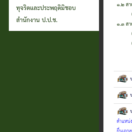
๑.๒ สา
ทุจริตและประพฤติมิชอบ
(๑) ผู
สำนักงาน ป.ป.ช.
๑.๓ สา
(๑) ผู
(๒) หั
ตำแหน่ง
ยื่นเอ