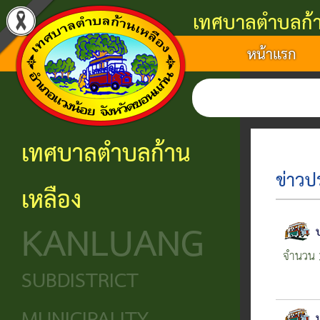
เทศบาลตำบลก้า
หน้าแรก
แนะนำ
งาน
โครงสร้าง
ศูนย์
ติดต่อ
เทศบาล
บริการ
องค์กร
ข้อมูล
ข้อมูล
การ
ประชาชน
ข่าวสาร
ประวัติ
โครงสร้าง
เทศบาลตำบลก้าน
ติดต่อ
ความ
เทศบาล
หน่วย
นโยบาย
ข่าวป
เหลือง
เป็นมา
แจ้ง
บริการ
โครงสร้าง
และ
KANLUANG
ความ
ข้อมูล
ประชาชน
นิติบัญญัติ
แผน
เดือด
จำนวน 3
พื้น
งาน
ศูนย์ช่วย
โครงสร้าง
SUBDISTRICT
ร้อน
ฐาน
เหลือ
ฝ่าย
ศูนย์
ร้อง