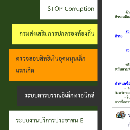
สะดวกฯ
ทุกข์
บุคคล
STOP Corruption
กอง
ด้วยเทศบ
บุคคล
ตรวจ
ก้านเหลือ
ช่อง
สาธารณสุข
ที่น่า
สอบ
ทางการ
กรมส่งเสริมการปกครองท้องถิ่น
ส่ว
และสิ่ง
ถ้วน)
ยกย่อง
ราย
รับฟัง
แวดล้อม
ส่ว
ชื่อ
การ
ความ
ตรวจสอบสิทธิเงินอุดหนุนเด็ก
กอง
โอน
ดำเนิน
พร้อมติด
คิดเห็น
แรกเกิด
หมื่นสาม
การ
เงิน
การตาม
แจ้ง
กำหนดซื้
ศึกษา
- ระหว่า
เข้า
นโยบาย
ระบบสารบรรณอิเล็กทรอนิกส์
ข้อมูล
จังหวัดข
- ในวันท
บัญชี
การ
การซื้อกา
เบาะแส
เบี้ย
บริหาร
การ
ระบบงานบริการประชาชน E-
ยังชีพ
งาน