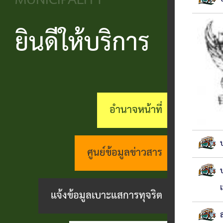
MUNICIPALITY
วิสัยทัศน์
ประชาชน
บริหาร
ข้อมูล
เรียน
และ
ข่าวสาร
ยินดีให้บริการ
แบบ
โครงสร้าง
ร้อง
ยุทธศาสตร์
ฟอร์ม
ส่วน
สถานะ
ทุกข์
อำนาจ
ต่างๆ
ราชการ
ทางการ
กระดาน
หน้าที่
แบบสอบถาม
สำนัก
สนทนา
อำนาจหน้าที่
กิจการ
ความพึง
ปลัด
คู่มือ
(Q&A)
สภา
พอใจ
ประชาชน
กอง
ร้อง
ศูนย์ข้อมูลข่าวสาร
เทศบาล
ตามพ
ร้อง
คลัง
เรียน
รบ.อำนวย
เรียน
ด้าน
แจ้งข้อมูลเบาะแสการทุจริต
กอง
ความ
ร้อง
งาน
ช่าง