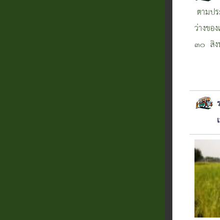
ตามประก
ว่างขอ
๓๐ สิง