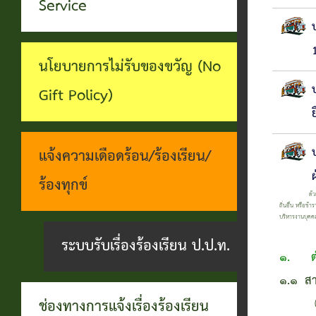
ทุจริต
Service
บุคคล
ระบบงาน
บริการ
นโยบายการไม่รับของขวัญ (No
ประชาชน
Gift Policy)
(E-
Service)
แจ้งความเดือดร้อน/ร้องเรียน/
ผ่าน
ร้องทุกข์
ด้วยคณะกรรมกา
เว็บไซต์
ถิ่นอื่น หรือข
บริหารงานบุคคล
ระบบรับเรื่องร้องเรียน ป.ป.ท.
๑.
ต
๑.๑ สา
ช่องทางการแจ้งเรื่องร้องเรียน
(๑) หั