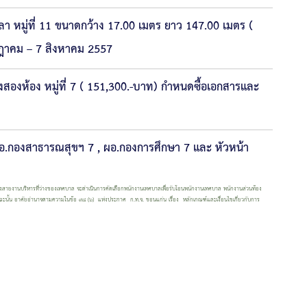
หมู่ที่ 11 ขนาดกว้าง 17.00 เมตร ยาว 147.00 เมตร (
กฎาคม – 7 สิงหาคม 2557
งห้อง หมู่ที่ 7 ( 151,300.-บาท) กำหนดซื้อเอกสารและ
อ.กองสาธารณสุขฯ 7 , ผอ.กองการศึกษา 7 และ หัวหน้า
ยงานบริหารที่ว่างของเทศบาล จะดำเนินการคัดเลือกพนักงานเทศบาลเพื่อรับโอนพนักงานเทศบาล พนักงานส่วนท้อง
 ฉะนั้น อาศัยอำนาจตามความในข้อ ๙๘ (๖) แห่งประกาศ ก.ท.จ. ขอนแก่น เรื่อง หลักเกณฑ์และเงื่อนไขเกี่ยวกับการ