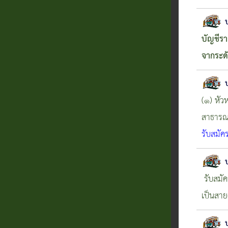
บัญชีร
จากระด
(๑) หัว
สาธารณ
รับสมั
รับสมัค
เป็นสาย